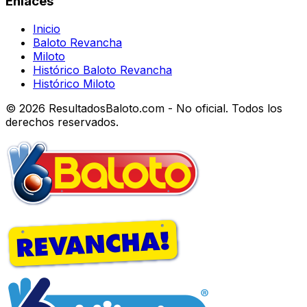
Enlaces
Inicio
Baloto Revancha
Miloto
Histórico Baloto Revancha
Histórico Miloto
© 2026 ResultadosBaloto.com - No oficial. Todos los
derechos reservados.