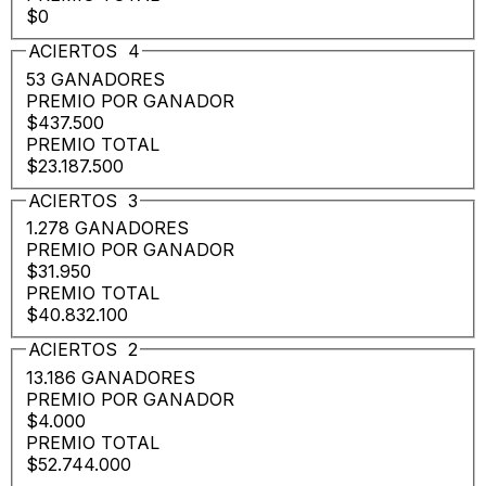
$0
ACIERTOS
4
53 GANADORES
PREMIO POR GANADOR
$437.500
PREMIO TOTAL
$23.187.500
ACIERTOS
3
1.278 GANADORES
PREMIO POR GANADOR
$31.950
PREMIO TOTAL
$40.832.100
ACIERTOS
2
13.186 GANADORES
PREMIO POR GANADOR
$4.000
PREMIO TOTAL
$52.744.000