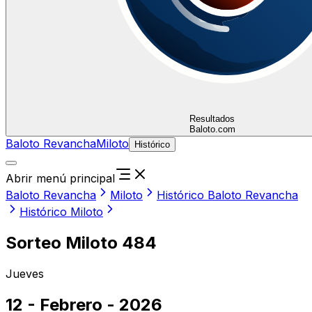
Resultados
Baloto.com
Baloto Revancha
Miloto
Histórico
Abrir menú principal
Baloto Revancha
Miloto
Histórico Baloto Revancha
Histórico Miloto
Sorteo Miloto 484
Jueves
12 - Febrero - 2026