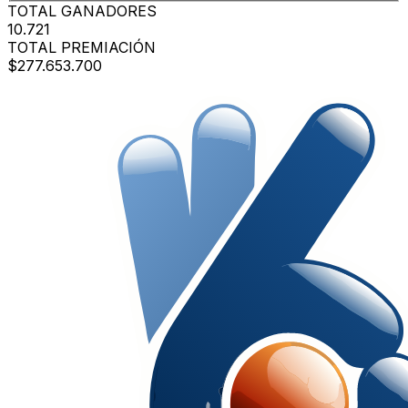
TOTAL GANADORES
10.721
TOTAL PREMIACIÓN
$277.653.700