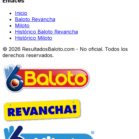
Enlaces
Inicio
Baloto Revancha
Miloto
Histórico Baloto Revancha
Histórico Miloto
© 2026 ResultadosBaloto.com - No oficial. Todos los
derechos reservados.