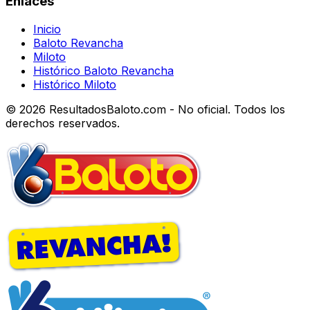
Enlaces
Inicio
Baloto Revancha
Miloto
Histórico Baloto Revancha
Histórico Miloto
© 2026 ResultadosBaloto.com - No oficial. Todos los
derechos reservados.