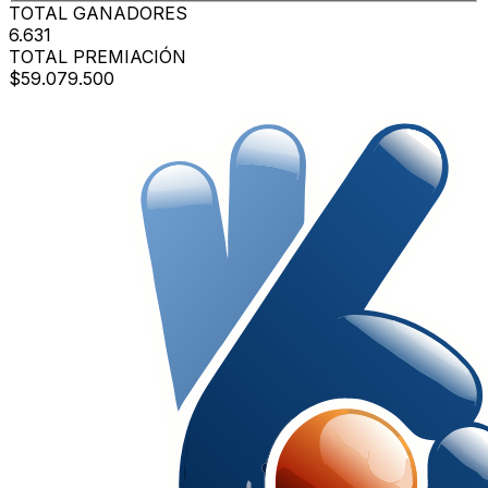
TOTAL GANADORES
6.631
TOTAL PREMIACIÓN
$59.079.500