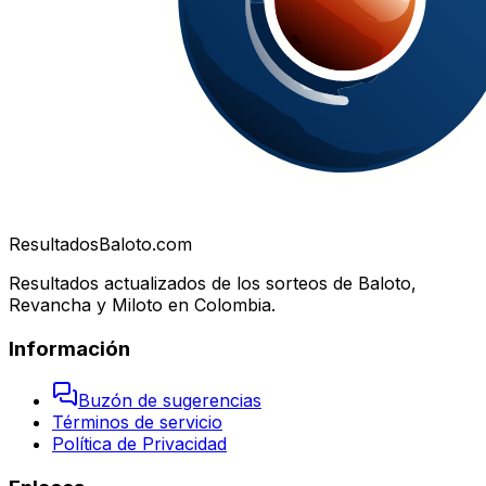
Resultados
Baloto.com
Resultados actualizados de los sorteos de Baloto,
Revancha y Miloto en Colombia.
Información
Buzón de sugerencias
Términos de servicio
Política de Privacidad