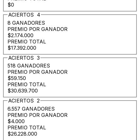
$0
ACIERTOS
4
8 GANADORES
PREMIO POR GANADOR
$2.174.000
PREMIO TOTAL
$17.392.000
ACIERTOS
3
518 GANADORES
PREMIO POR GANADOR
$59.150
PREMIO TOTAL
$30.639.700
ACIERTOS
2
6.557 GANADORES
PREMIO POR GANADOR
$4.000
PREMIO TOTAL
$26.228.000