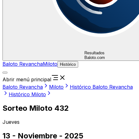
Resultados
Baloto.com
Baloto Revancha
Miloto
Histórico
Abrir menú principal
Baloto Revancha
Miloto
Histórico Baloto Revancha
Histórico Miloto
Sorteo Miloto 432
Jueves
13 - Noviembre - 2025