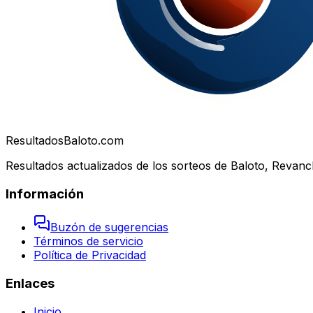
Resultados
Baloto.com
Resultados actualizados de los sorteos de Baloto, Revanc
Información
Buzón de sugerencias
Términos de servicio
Política de Privacidad
Enlaces
Inicio