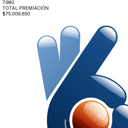
7.980
TOTAL PREMIACIÓN
$75.009.650