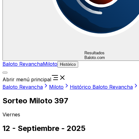
Resultados
Baloto.com
Baloto Revancha
Miloto
Histórico
Abrir menú principal
Baloto Revancha
Miloto
Histórico Baloto Revancha
Sorteo Miloto 397
Viernes
12 - Septiembre - 2025