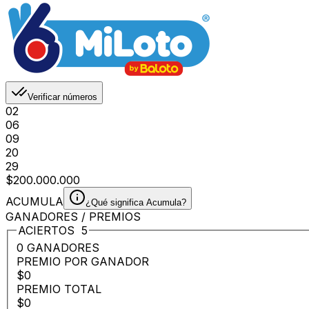
Verificar números
02
06
09
20
29
$200.000.000
ACUMULA
¿Qué significa Acumula?
GANADORES / PREMIOS
ACIERTOS
5
0 GANADORES
PREMIO POR GANADOR
$0
PREMIO TOTAL
$0