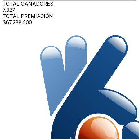
TOTAL GANADORES
7.827
TOTAL PREMIACIÓN
$67.288.200