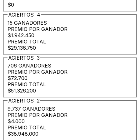
$0
ACIERTOS
4
15 GANADORES
PREMIO POR GANADOR
$1.942.450
PREMIO TOTAL
$29.136.750
ACIERTOS
3
706 GANADORES
PREMIO POR GANADOR
$72.700
PREMIO TOTAL
$51.326.200
ACIERTOS
2
9.737 GANADORES
PREMIO POR GANADOR
$4.000
PREMIO TOTAL
$38.948.000