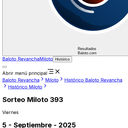
Resultados
Baloto.com
Baloto Revancha
Miloto
Histórico
Abrir menú principal
Baloto Revancha
Miloto
Histórico Baloto Revancha
Histórico Miloto
Sorteo Miloto 393
Viernes
5 - Septiembre - 2025