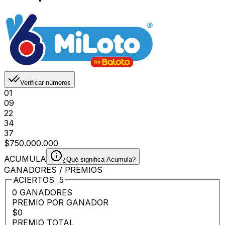
Verificar números
01
09
22
34
37
$750.000.000
ACUMULA
¿Qué significa Acumula?
GANADORES / PREMIOS
ACIERTOS
5
0 GANADORES
PREMIO POR GANADOR
$0
PREMIO TOTAL