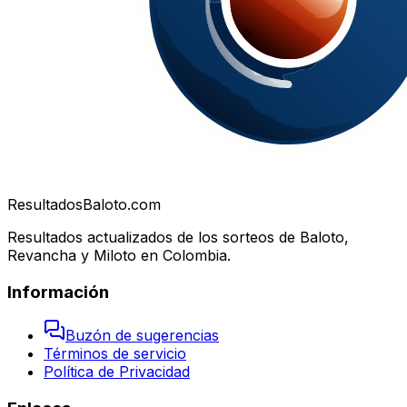
Resultados
Baloto.com
Resultados actualizados de los sorteos de Baloto,
Revancha y Miloto en Colombia.
Información
Buzón de sugerencias
Términos de servicio
Política de Privacidad