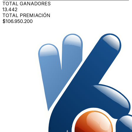
TOTAL GANADORES
13.442
TOTAL PREMIACIÓN
$106.950.200