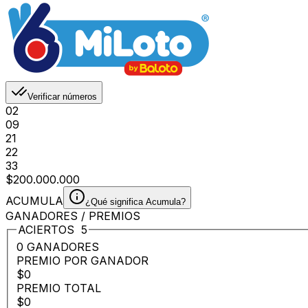
Verificar números
02
09
21
22
33
$200.000.000
ACUMULA
¿Qué significa Acumula?
GANADORES / PREMIOS
ACIERTOS
5
0 GANADORES
PREMIO POR GANADOR
$0
PREMIO TOTAL
$0