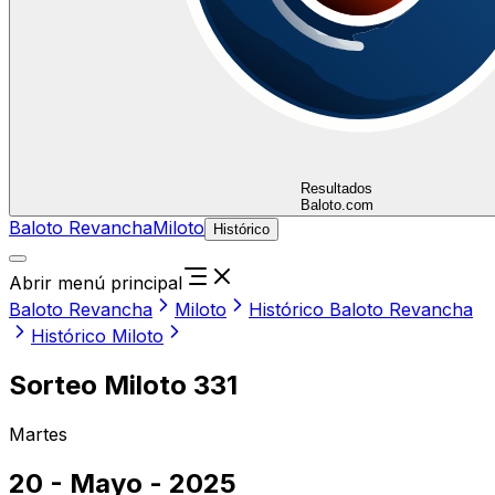
Resultados
Baloto.com
Baloto Revancha
Miloto
Histórico
Abrir menú principal
Baloto Revancha
Miloto
Histórico Baloto Revancha
Histórico Miloto
Sorteo Miloto 331
Martes
20 - Mayo - 2025