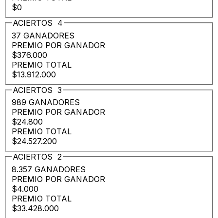
$0
ACIERTOS
4
37 GANADORES
PREMIO POR GANADOR
$376.000
PREMIO TOTAL
$13.912.000
ACIERTOS
3
989 GANADORES
PREMIO POR GANADOR
$24.800
PREMIO TOTAL
$24.527.200
ACIERTOS
2
8.357 GANADORES
PREMIO POR GANADOR
$4.000
PREMIO TOTAL
$33.428.000