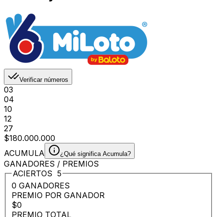
Verificar números
03
04
10
12
27
$180.000.000
ACUMULA
¿Qué significa Acumula?
GANADORES / PREMIOS
ACIERTOS
5
0 GANADORES
PREMIO POR GANADOR
$0
PREMIO TOTAL