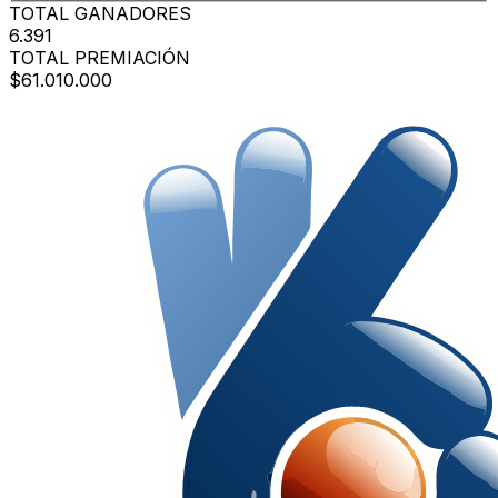
TOTAL GANADORES
6.391
TOTAL PREMIACIÓN
$61.010.000