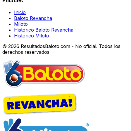
Enlaces
Inicio
Baloto Revancha
Miloto
Histórico Baloto Revancha
Histórico Miloto
© 2026 ResultadosBaloto.com - No oficial. Todos los
derechos reservados.