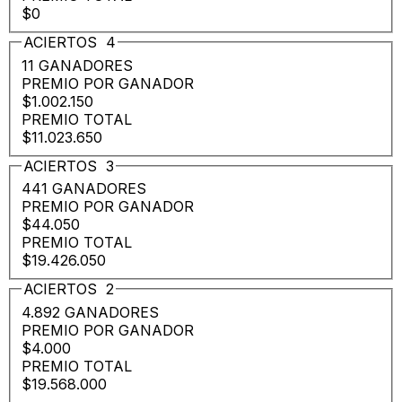
$0
ACIERTOS
4
11 GANADORES
PREMIO POR GANADOR
$1.002.150
PREMIO TOTAL
$11.023.650
ACIERTOS
3
441 GANADORES
PREMIO POR GANADOR
$44.050
PREMIO TOTAL
$19.426.050
ACIERTOS
2
4.892 GANADORES
PREMIO POR GANADOR
$4.000
PREMIO TOTAL
$19.568.000