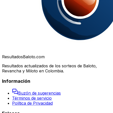
Resultados
Baloto.com
Resultados actualizados de los sorteos de Baloto,
Revancha y Miloto en Colombia.
Información
Buzón de sugerencias
Términos de servicio
Política de Privacidad