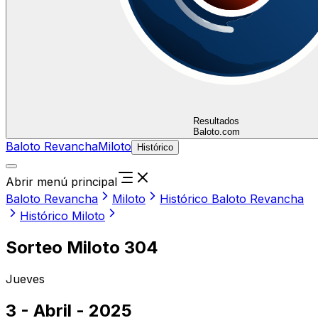
Resultados
Baloto.com
Baloto Revancha
Miloto
Histórico
Abrir menú principal
Baloto Revancha
Miloto
Histórico Baloto Revancha
Histórico Miloto
Sorteo Miloto 304
Jueves
3 - Abril - 2025