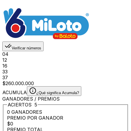
Verificar números
04
12
16
33
37
$260.000.000
ACUMULA
¿Qué significa Acumula?
GANADORES / PREMIOS
ACIERTOS
5
0 GANADORES
PREMIO POR GANADOR
$0
PREMIO TOTAL