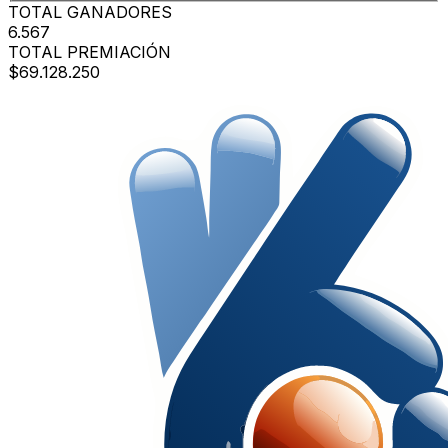
TOTAL GANADORES
6.567
TOTAL PREMIACIÓN
$69.128.250