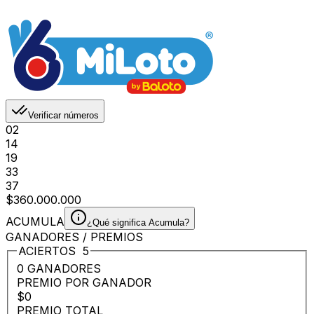
Verificar números
02
14
19
33
37
$360.000.000
ACUMULA
¿Qué significa Acumula?
GANADORES / PREMIOS
ACIERTOS
5
0 GANADORES
PREMIO POR GANADOR
$0
PREMIO TOTAL