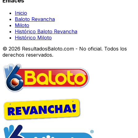
Enlaces
Inicio
Baloto Revancha
Miloto
Histórico Baloto Revancha
Histórico Miloto
© 2026 ResultadosBaloto.com - No oficial. Todos los
derechos reservados.