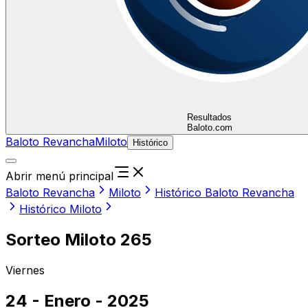
Resultados
Baloto.com
Baloto Revancha
Miloto
Histórico
Abrir menú principal
Baloto Revancha
Miloto
Histórico Baloto Revancha
Histórico Miloto
Sorteo Miloto 265
Viernes
24 - Enero - 2025