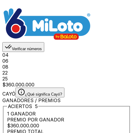
Verificar números
04
06
08
22
25
$360.000.000
CAYÓ
¿Qué significa Cayó?
GANADORES / PREMIOS
ACIERTOS
5
1 GANADOR
PREMIO POR GANADOR
$360.000.000
PREMIO TOTAL