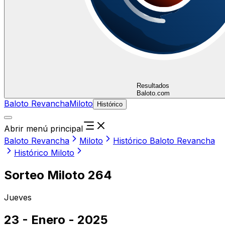
Resultados
Baloto.com
Baloto Revancha
Miloto
Histórico
Abrir menú principal
Baloto Revancha
Miloto
Histórico Baloto Revancha
Histórico Miloto
Sorteo Miloto 264
Jueves
23 - Enero - 2025