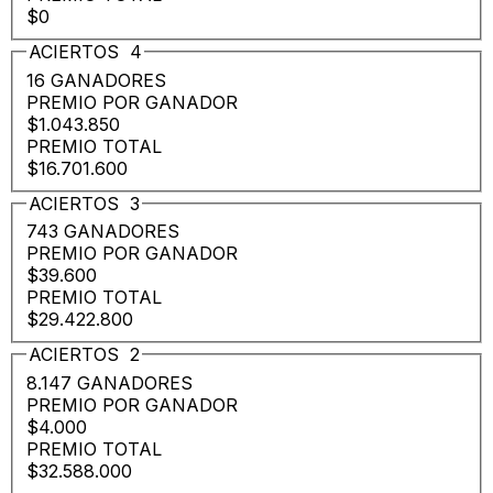
$0
ACIERTOS
4
16 GANADORES
PREMIO POR GANADOR
$1.043.850
PREMIO TOTAL
$16.701.600
ACIERTOS
3
743 GANADORES
PREMIO POR GANADOR
$39.600
PREMIO TOTAL
$29.422.800
ACIERTOS
2
8.147 GANADORES
PREMIO POR GANADOR
$4.000
PREMIO TOTAL
$32.588.000