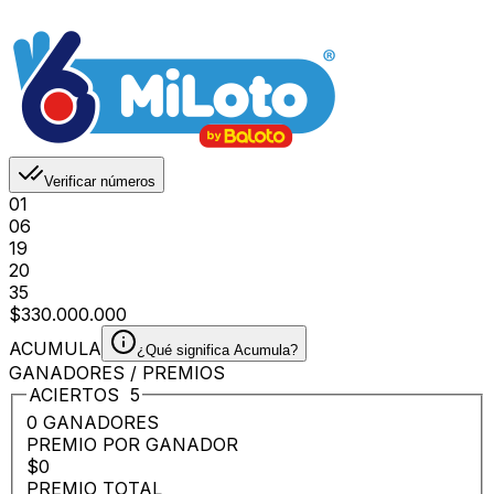
Verificar números
01
06
19
20
35
$330.000.000
ACUMULA
¿Qué significa Acumula?
GANADORES / PREMIOS
ACIERTOS
5
0 GANADORES
PREMIO POR GANADOR
$0
PREMIO TOTAL