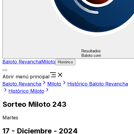
Resultados
Baloto.com
Baloto Revancha
Miloto
Histórico
Abrir menú principal
Baloto Revancha
Miloto
Histórico Baloto Revancha
Histórico Miloto
Sorteo Miloto 243
Martes
17 - Diciembre - 2024