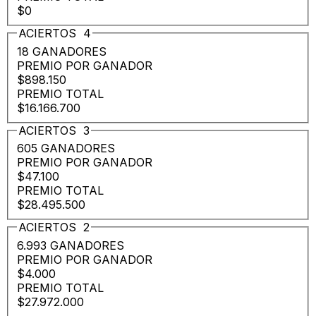
$0
ACIERTOS
4
18 GANADORES
PREMIO POR GANADOR
$898.150
PREMIO TOTAL
$16.166.700
ACIERTOS
3
605 GANADORES
PREMIO POR GANADOR
$47.100
PREMIO TOTAL
$28.495.500
ACIERTOS
2
6.993 GANADORES
PREMIO POR GANADOR
$4.000
PREMIO TOTAL
$27.972.000