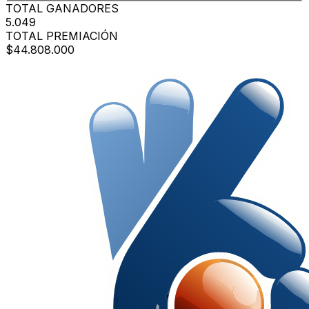
TOTAL GANADORES
5.049
TOTAL PREMIACIÓN
$44.808.000