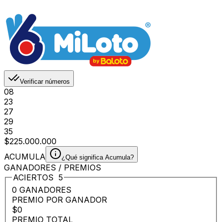
Verificar números
08
23
27
29
35
$225.000.000
ACUMULA
¿Qué significa Acumula?
GANADORES / PREMIOS
ACIERTOS
5
0 GANADORES
PREMIO POR GANADOR
$0
PREMIO TOTAL