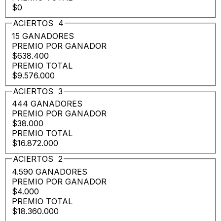
$0
ACIERTOS
4
15 GANADORES
PREMIO POR GANADOR
$638.400
PREMIO TOTAL
$9.576.000
ACIERTOS
3
444 GANADORES
PREMIO POR GANADOR
$38.000
PREMIO TOTAL
$16.872.000
ACIERTOS
2
4.590 GANADORES
PREMIO POR GANADOR
$4.000
PREMIO TOTAL
$18.360.000