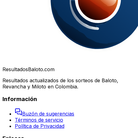
Resultados
Baloto.com
Resultados actualizados de los sorteos de Baloto,
Revancha y Miloto en Colombia.
Información
Buzón de sugerencias
Términos de servicio
Política de Privacidad