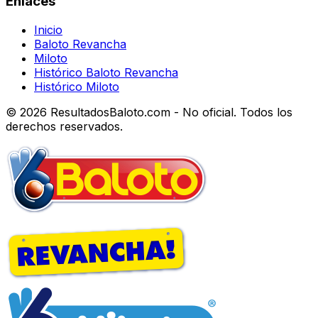
Enlaces
Inicio
Baloto Revancha
Miloto
Histórico Baloto Revancha
Histórico Miloto
© 2026 ResultadosBaloto.com - No oficial. Todos los
derechos reservados.