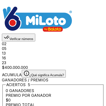
Verificar números
02
05
13
16
23
$400.000.000
ACUMULA
¿Qué significa Acumula?
GANADORES / PREMIOS
ACIERTOS
5
0 GANADORES
PREMIO POR GANADOR
$0
PREMIO TOTAL