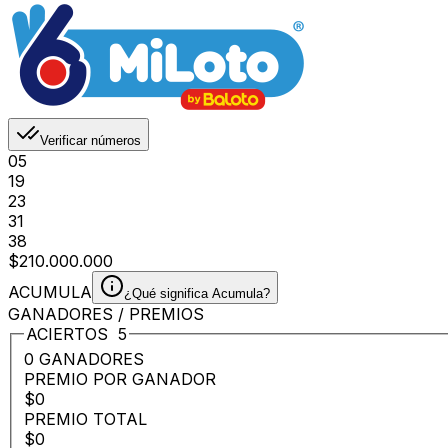
Verificar números
05
19
23
31
38
$210.000.000
ACUMULA
¿Qué significa Acumula?
GANADORES / PREMIOS
ACIERTOS
5
0 GANADORES
PREMIO POR GANADOR
$0
PREMIO TOTAL
$0