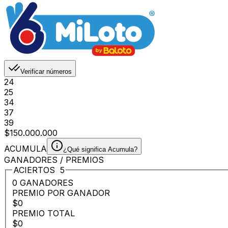
Verificar números
24
25
34
37
39
$150.000.000
ACUMULA
¿Qué significa Acumula?
GANADORES / PREMIOS
ACIERTOS
5
0 GANADORES
PREMIO POR GANADOR
$0
PREMIO TOTAL
$0