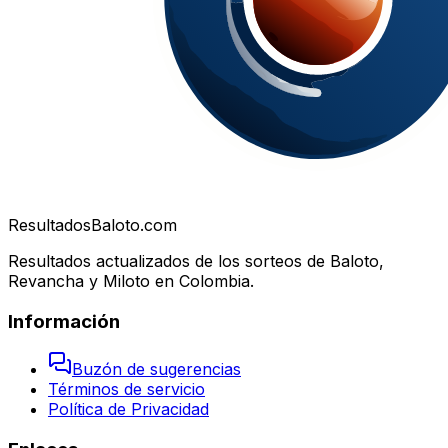
Resultados
Baloto.com
Resultados actualizados de los sorteos de Baloto,
Revancha y Miloto en Colombia.
Información
Buzón de sugerencias
Términos de servicio
Política de Privacidad