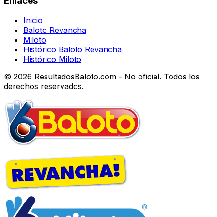
Enlaces
Inicio
Baloto Revancha
Miloto
Histórico Baloto Revancha
Histórico Miloto
© 2026 ResultadosBaloto.com - No oficial. Todos los
derechos reservados.