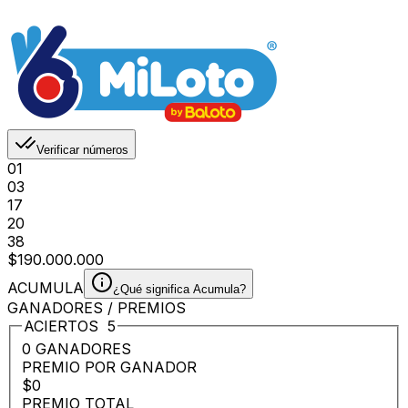
Verificar números
01
03
17
20
38
$190.000.000
ACUMULA
¿Qué significa Acumula?
GANADORES / PREMIOS
ACIERTOS
5
0 GANADORES
PREMIO POR GANADOR
$0
PREMIO TOTAL