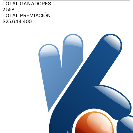
TOTAL GANADORES
2.558
TOTAL PREMIACIÓN
$25.644.400