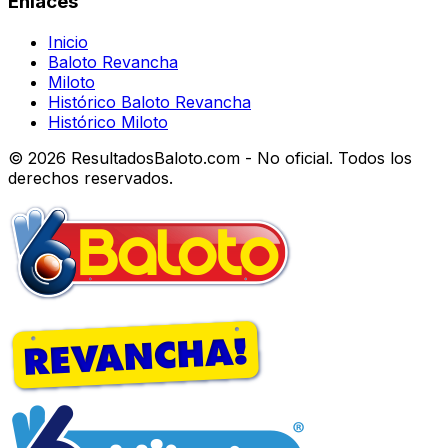
Enlaces
Inicio
Baloto Revancha
Miloto
Histórico Baloto Revancha
Histórico Miloto
© 2026 ResultadosBaloto.com - No oficial. Todos los
derechos reservados.