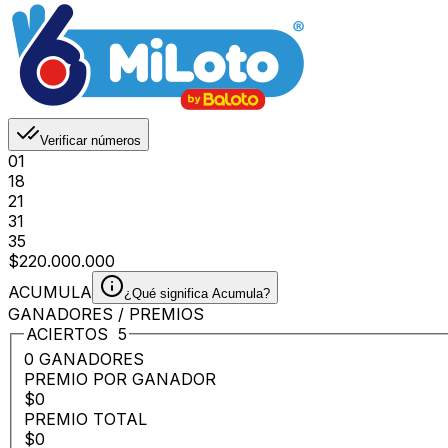
Verificar números
01
18
21
31
35
$220.000.000
ACUMULA
¿Qué significa Acumula?
GANADORES / PREMIOS
ACIERTOS
5
0 GANADORES
PREMIO POR GANADOR
$0
PREMIO TOTAL
$0