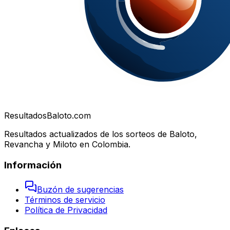
Resultados
Baloto.com
Resultados actualizados de los sorteos de Baloto,
Revancha y Miloto en Colombia.
Información
Buzón de sugerencias
Términos de servicio
Política de Privacidad