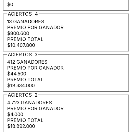
$0
ACIERTOS
4
13 GANADORES
PREMIO POR GANADOR
$800.600
PREMIO TOTAL
$10.407.800
ACIERTOS
3
412 GANADORES
PREMIO POR GANADOR
$44.500
PREMIO TOTAL
$18.334.000
ACIERTOS
2
4.723 GANADORES
PREMIO POR GANADOR
$4.000
PREMIO TOTAL
$18.892.000