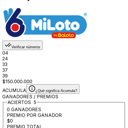
Verificar números
04
24
33
37
39
$150.000.000
ACUMULA
¿Qué significa Acumula?
GANADORES / PREMIOS
ACIERTOS
5
0 GANADORES
PREMIO POR GANADOR
$0
PREMIO TOTAL