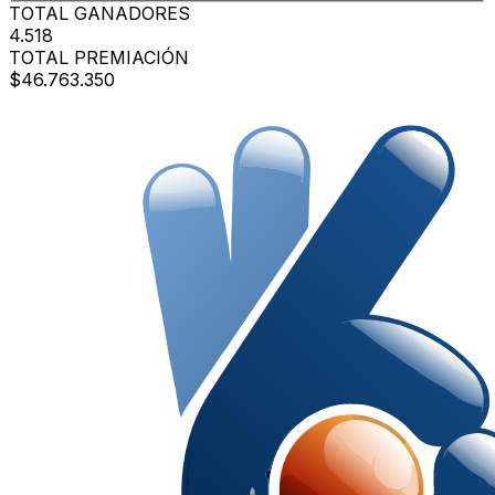
TOTAL GANADORES
4.518
TOTAL PREMIACIÓN
$46.763.350