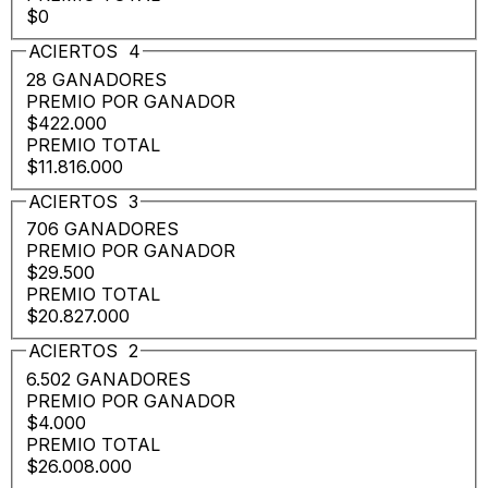
$0
ACIERTOS
4
28 GANADORES
PREMIO POR GANADOR
$422.000
PREMIO TOTAL
$11.816.000
ACIERTOS
3
706 GANADORES
PREMIO POR GANADOR
$29.500
PREMIO TOTAL
$20.827.000
ACIERTOS
2
6.502 GANADORES
PREMIO POR GANADOR
$4.000
PREMIO TOTAL
$26.008.000