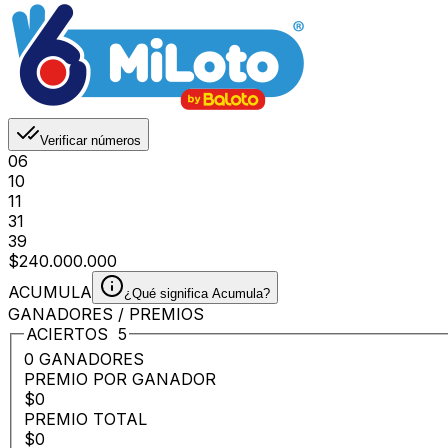
Verificar números
06
10
11
31
39
$240.000.000
ACUMULA
¿Qué significa Acumula?
GANADORES / PREMIOS
ACIERTOS
5
0 GANADORES
PREMIO POR GANADOR
$0
PREMIO TOTAL
$0