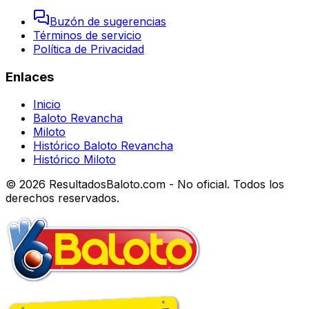
Buzón de sugerencias
Términos de servicio
Política de Privacidad
Enlaces
Inicio
Baloto Revancha
Miloto
Histórico Baloto Revancha
Histórico Miloto
© 2026 ResultadosBaloto.com - No oficial. Todos los
derechos reservados.