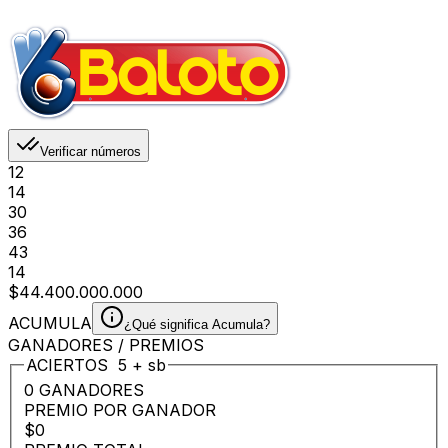
Verificar números
12
14
30
36
43
14
$44.400.000.000
ACUMULA
¿Qué significa Acumula?
GANADORES / PREMIOS
ACIERTOS
5
+
sb
0 GANADORES
PREMIO POR GANADOR
$0