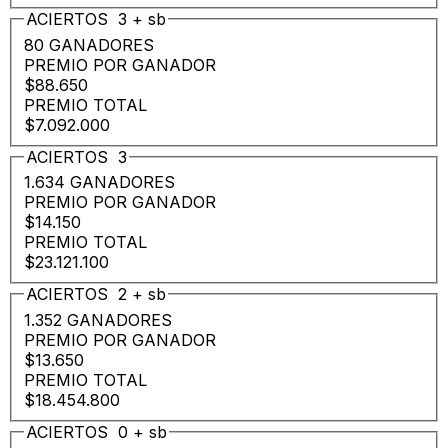
ACIERTOS
3
+
sb
80 GANADORES
PREMIO POR GANADOR
$88.650
PREMIO TOTAL
$7.092.000
ACIERTOS
3
1.634 GANADORES
PREMIO POR GANADOR
$14.150
PREMIO TOTAL
$23.121.100
ACIERTOS
2
+
sb
1.352 GANADORES
PREMIO POR GANADOR
$13.650
PREMIO TOTAL
$18.454.800
ACIERTOS
0
+
sb