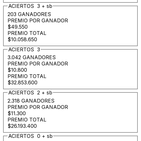
ACIERTOS
3
+
sb
203 GANADORES
PREMIO POR GANADOR
$49.550
PREMIO TOTAL
$10.058.650
ACIERTOS
3
3.042 GANADORES
PREMIO POR GANADOR
$10.800
PREMIO TOTAL
$32.853.600
ACIERTOS
2
+
sb
2.318 GANADORES
PREMIO POR GANADOR
$11.300
PREMIO TOTAL
$26.193.400
ACIERTOS
0
+
sb