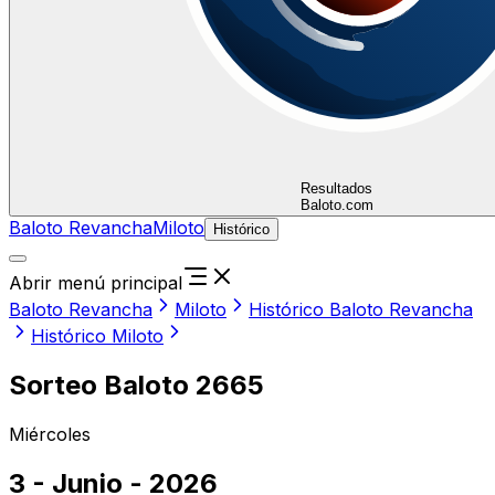
Resultados
Baloto.com
Baloto Revancha
Miloto
Histórico
Abrir menú principal
Baloto Revancha
Miloto
Histórico Baloto Revancha
Histórico Miloto
Sorteo Baloto 2665
Miércoles
3 - Junio - 2026