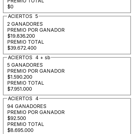
PREMIO TOTAL
$0
ACIERTOS
5
2 GANADORES
PREMIO POR GANADOR
$19.836.200
PREMIO TOTAL
$39.672.400
ACIERTOS
4
+
sb
5 GANADORES
PREMIO POR GANADOR
$1.590.200
PREMIO TOTAL
$7.951.000
ACIERTOS
4
94 GANADORES
PREMIO POR GANADOR
$92.500
PREMIO TOTAL
$8.695.000