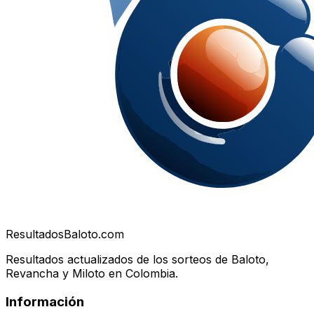
Resultados
Baloto.com
Resultados actualizados de los sorteos de Baloto,
Revancha y Miloto en Colombia.
Información