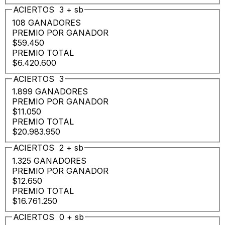
ACIERTOS
3
+
sb
108 GANADORES
PREMIO POR GANADOR
$59.450
PREMIO TOTAL
$6.420.600
ACIERTOS
3
1.899 GANADORES
PREMIO POR GANADOR
$11.050
PREMIO TOTAL
$20.983.950
ACIERTOS
2
+
sb
1.325 GANADORES
PREMIO POR GANADOR
$12.650
PREMIO TOTAL
$16.761.250
ACIERTOS
0
+
sb