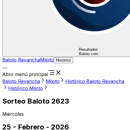
Resultados
Baloto.com
Baloto Revancha
Miloto
Histórico
Abrir menú principal
Baloto Revancha
Miloto
Histórico Baloto Revancha
Histórico Miloto
Sorteo Baloto 2623
Miércoles
25 - Febrero - 2026