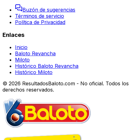
Buzón de sugerencias
Términos de servicio
Política de Privacidad
Enlaces
Inicio
Baloto Revancha
Miloto
Histórico Baloto Revancha
Histórico Miloto
© 2026 ResultadosBaloto.com - No oficial. Todos los
derechos reservados.