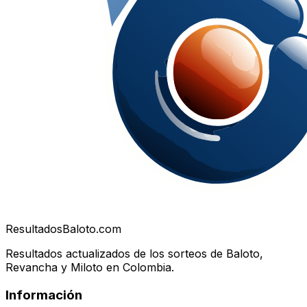
Resultados
Baloto.com
Resultados actualizados de los sorteos de Baloto,
Revancha y Miloto en Colombia.
Información