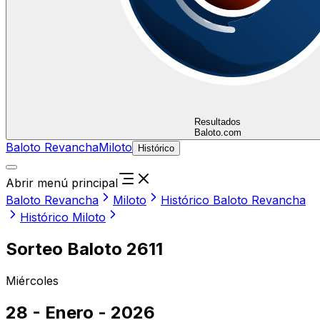
Resultados
Baloto.com
Baloto Revancha
Miloto
Histórico
Abrir menú principal
Baloto Revancha
Miloto
Histórico Baloto Revancha
Histórico Miloto
Sorteo Baloto 2611
Miércoles
28 - Enero - 2026