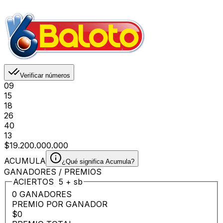
Verificar números
09
15
18
26
40
13
$19.200.000.000
ACUMULA
¿Qué significa Acumula?
GANADORES / PREMIOS
ACIERTOS
5
+
sb
0 GANADORES
PREMIO POR GANADOR
$0