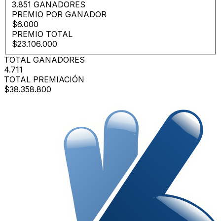
3.851 GANADORES
PREMIO POR GANADOR
$6.000
PREMIO TOTAL
$23.106.000
TOTAL GANADORES
4.711
TOTAL PREMIACIÓN
$38.358.800