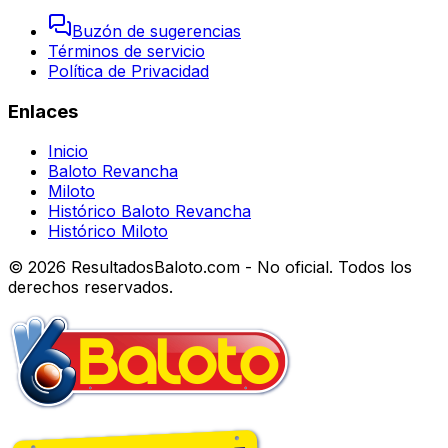
Buzón de sugerencias
Términos de servicio
Política de Privacidad
Enlaces
Inicio
Baloto Revancha
Miloto
Histórico Baloto Revancha
Histórico Miloto
© 2026 ResultadosBaloto.com - No oficial. Todos los
derechos reservados.