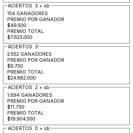
ACIERTOS
3
+
sb
154 GANADORES
PREMIO POR GANADOR
$49.500
PREMIO TOTAL
$7.623.000
ACIERTOS
3
2.552 GANADORES
PREMIO POR GANADOR
$9.750
PREMIO TOTAL
$24.882.000
ACIERTOS
2
+
sb
1.694 GANADORES
PREMIO POR GANADOR
$11.750
PREMIO TOTAL
$19.904.500
ACIERTOS
0
+
sb