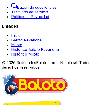
Buzón de sugerencias
Términos de servicio
Política de Privacidad
Enlaces
Inicio
Baloto Revancha
Miloto
Histórico Baloto Revancha
Histórico Miloto
© 2026 ResultadosBaloto.com - No oficial. Todos los
derechos reservados.