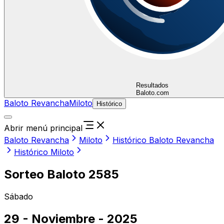
Resultados
Baloto.com
Baloto Revancha
Miloto
Histórico
Abrir menú principal
Baloto Revancha
Miloto
Histórico Baloto Revancha
Histórico Miloto
Sorteo Baloto 2585
Sábado
29 - Noviembre - 2025