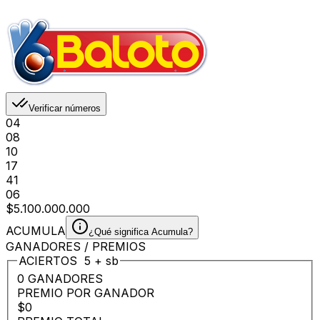
Verificar números
04
08
10
17
41
06
$5.100.000.000
ACUMULA
¿Qué significa Acumula?
GANADORES / PREMIOS
ACIERTOS
5
+
sb
0 GANADORES
PREMIO POR GANADOR
$0