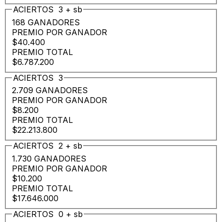
ACIERTOS
3
+
sb
168 GANADORES
PREMIO POR GANADOR
$40.400
PREMIO TOTAL
$6.787.200
ACIERTOS
3
2.709 GANADORES
PREMIO POR GANADOR
$8.200
PREMIO TOTAL
$22.213.800
ACIERTOS
2
+
sb
1.730 GANADORES
PREMIO POR GANADOR
$10.200
PREMIO TOTAL
$17.646.000
ACIERTOS
0
+
sb