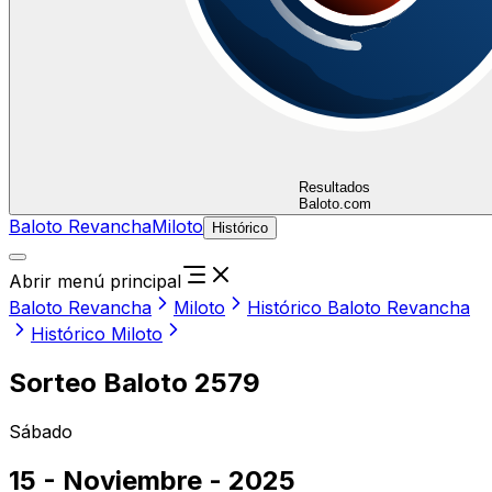
Resultados
Baloto.com
Baloto Revancha
Miloto
Histórico
Abrir menú principal
Baloto Revancha
Miloto
Histórico Baloto Revancha
Histórico Miloto
Sorteo Baloto 2579
Sábado
15 - Noviembre - 2025