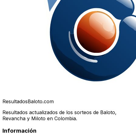
Resultados
Baloto.com
Resultados actualizados de los sorteos de Baloto,
Revancha y Miloto en Colombia.
Información