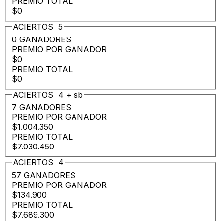
PREMIO TOTAL
$0
ACIERTOS
5
0 GANADORES
PREMIO POR GANADOR
$0
PREMIO TOTAL
$0
ACIERTOS
4
+
sb
7 GANADORES
PREMIO POR GANADOR
$1.004.350
PREMIO TOTAL
$7.030.450
ACIERTOS
4
57 GANADORES
PREMIO POR GANADOR
$134.900
PREMIO TOTAL
$7.689.300