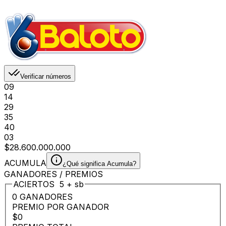
Verificar números
09
14
29
35
40
03
$28.600.000.000
ACUMULA
¿Qué significa Acumula?
GANADORES / PREMIOS
ACIERTOS
5
+
sb
0 GANADORES
PREMIO POR GANADOR
$0