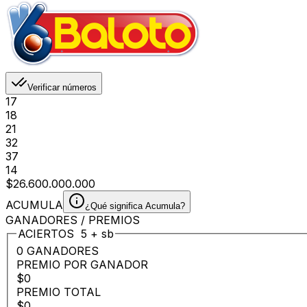
Verificar números
17
18
21
32
37
14
$26.600.000.000
ACUMULA
¿Qué significa Acumula?
GANADORES / PREMIOS
ACIERTOS
5
+
sb
0 GANADORES
PREMIO POR GANADOR
$0
PREMIO TOTAL
$0