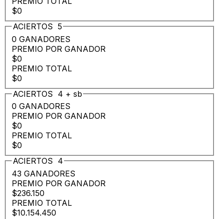
PREMIO TOTAL
$0
ACIERTOS
5
0 GANADORES
PREMIO POR GANADOR
$0
PREMIO TOTAL
$0
ACIERTOS
4
+
sb
0 GANADORES
PREMIO POR GANADOR
$0
PREMIO TOTAL
$0
ACIERTOS
4
43 GANADORES
PREMIO POR GANADOR
$236.150
PREMIO TOTAL
$10.154.450