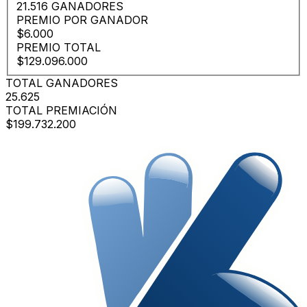
21.516 GANADORES
PREMIO POR GANADOR
$6.000
PREMIO TOTAL
$129.096.000
TOTAL GANADORES
25.625
TOTAL PREMIACIÓN
$199.732.200