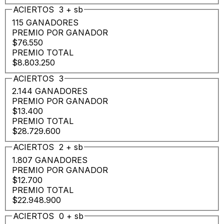
ACIERTOS
3
+
sb
115 GANADORES
PREMIO POR GANADOR
$76.550
PREMIO TOTAL
$8.803.250
ACIERTOS
3
2.144 GANADORES
PREMIO POR GANADOR
$13.400
PREMIO TOTAL
$28.729.600
ACIERTOS
2
+
sb
1.807 GANADORES
PREMIO POR GANADOR
$12.700
PREMIO TOTAL
$22.948.900
ACIERTOS
0
+
sb