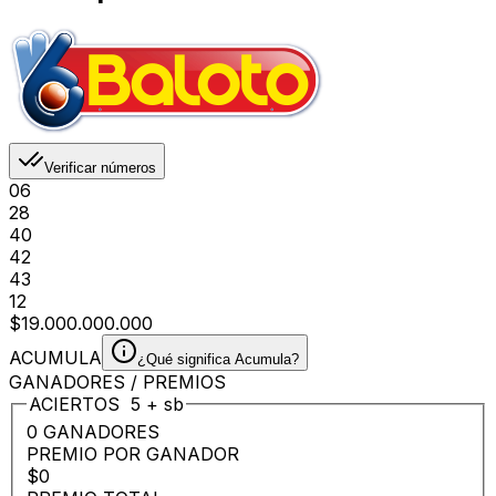
Verificar números
06
28
40
42
43
12
$19.000.000.000
ACUMULA
¿Qué significa Acumula?
GANADORES / PREMIOS
ACIERTOS
5
+
sb
0 GANADORES
PREMIO POR GANADOR
$0