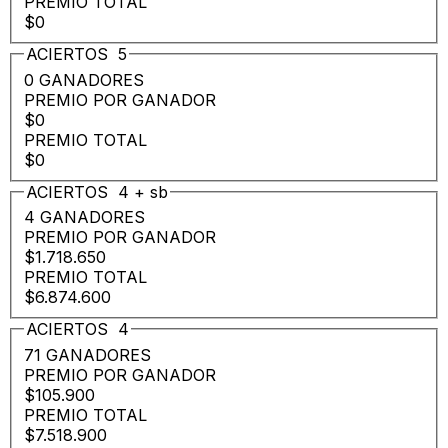
PREMIO TOTAL
$0
ACIERTOS
5
0 GANADORES
PREMIO POR GANADOR
$0
PREMIO TOTAL
$0
ACIERTOS
4
+
sb
4 GANADORES
PREMIO POR GANADOR
$1.718.650
PREMIO TOTAL
$6.874.600
ACIERTOS
4
71 GANADORES
PREMIO POR GANADOR
$105.900
PREMIO TOTAL
$7.518.900