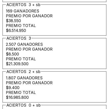
ACIERTOS
3
+
sb
169 GANADORES
PREMIO POR GANADOR
$38.550
PREMIO TOTAL
$6.514.950
ACIERTOS
3
2.507 GANADORES
PREMIO POR GANADOR
$8.500
PREMIO TOTAL
$21.309.500
ACIERTOS
2
+
sb
1.807 GANADORES
PREMIO POR GANADOR
$9.400
PREMIO TOTAL
$16.985.800
ACIERTOS
0
+
sb