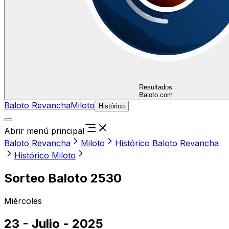
Resultados
Baloto.com
Baloto Revancha
Miloto
Histórico
Abrir menú principal
Baloto Revancha
Miloto
Histórico Baloto Revancha
Histórico Miloto
Sorteo Baloto 2530
Miércoles
23 - Julio - 2025