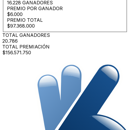
16.228 GANADORES
PREMIO POR GANADOR
$6.000
PREMIO TOTAL
$97.368.000
TOTAL GANADORES
20.786
TOTAL PREMIACIÓN
$156.571.750