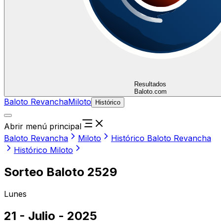
Resultados
Baloto.com
Baloto Revancha
Miloto
Histórico
Abrir menú principal
Baloto Revancha
Miloto
Histórico Baloto Revancha
Histórico Miloto
Sorteo Baloto 2529
Lunes
21 - Julio - 2025