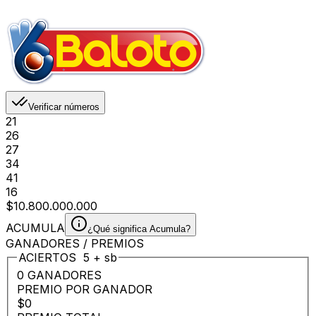
Verificar números
21
26
27
34
41
16
$10.800.000.000
ACUMULA
¿Qué significa Acumula?
GANADORES / PREMIOS
ACIERTOS
5
+
sb
0 GANADORES
PREMIO POR GANADOR
$0