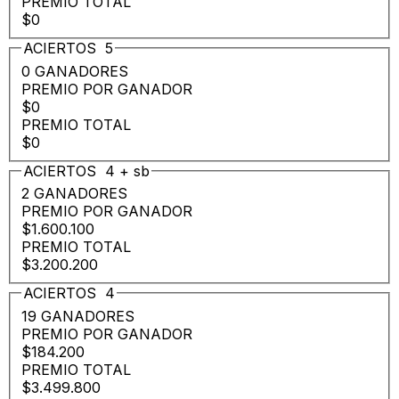
PREMIO TOTAL
$0
ACIERTOS
5
0 GANADORES
PREMIO POR GANADOR
$0
PREMIO TOTAL
$0
ACIERTOS
4
+
sb
2 GANADORES
PREMIO POR GANADOR
$1.600.100
PREMIO TOTAL
$3.200.200
ACIERTOS
4
19 GANADORES
PREMIO POR GANADOR
$184.200
PREMIO TOTAL
$3.499.800