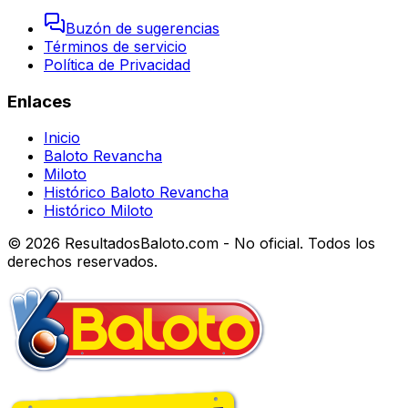
Buzón de sugerencias
Términos de servicio
Política de Privacidad
Enlaces
Inicio
Baloto Revancha
Miloto
Histórico Baloto Revancha
Histórico Miloto
© 2026 ResultadosBaloto.com - No oficial. Todos los
derechos reservados.