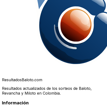
Resultados
Baloto.com
Resultados actualizados de los sorteos de Baloto,
Revancha y Miloto en Colombia.
Información