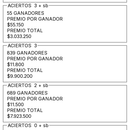
ACIERTOS
3
+
sb
55 GANADORES
PREMIO POR GANADOR
$55.150
PREMIO TOTAL
$3.033.250
ACIERTOS
3
839 GANADORES
PREMIO POR GANADOR
$11.800
PREMIO TOTAL
$9.900.200
ACIERTOS
2
+
sb
689 GANADORES
PREMIO POR GANADOR
$11.500
PREMIO TOTAL
$7.923.500
ACIERTOS
0
+
sb