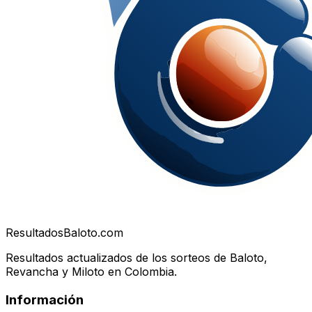
Resultados
Baloto.com
Resultados actualizados de los sorteos de Baloto,
Revancha y Miloto en Colombia.
Información