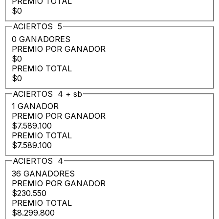
PREMIO TOTAL
$0
ACIERTOS
5
0 GANADORES
PREMIO POR GANADOR
$0
PREMIO TOTAL
$0
ACIERTOS
4
+
sb
1 GANADOR
PREMIO POR GANADOR
$7.589.100
PREMIO TOTAL
$7.589.100
ACIERTOS
4
36 GANADORES
PREMIO POR GANADOR
$230.550
PREMIO TOTAL
$8.299.800