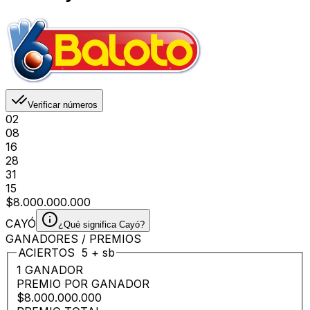
Verificar números
02
08
16
28
31
15
$8.000.000.000
CAYÓ
¿Qué significa Cayó?
GANADORES / PREMIOS
ACIERTOS
5
+
sb
1 GANADOR
PREMIO POR GANADOR
$8.000.000.000