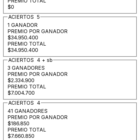
PREMIO TOTAL
$0
ACIERTOS
5
1 GANADOR
PREMIO POR GANADOR
$34.950.400
PREMIO TOTAL
$34.950.400
ACIERTOS
4
+
sb
3 GANADORES
PREMIO POR GANADOR
$2.334.900
PREMIO TOTAL
$7.004.700
ACIERTOS
4
41 GANADORES
PREMIO POR GANADOR
$186.850
PREMIO TOTAL
$7.660.850