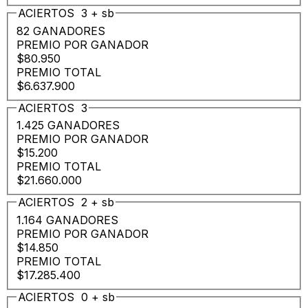
ACIERTOS
3
+
sb
82 GANADORES
PREMIO POR GANADOR
$80.950
PREMIO TOTAL
$6.637.900
ACIERTOS
3
1.425 GANADORES
PREMIO POR GANADOR
$15.200
PREMIO TOTAL
$21.660.000
ACIERTOS
2
+
sb
1.164 GANADORES
PREMIO POR GANADOR
$14.850
PREMIO TOTAL
$17.285.400
ACIERTOS
0
+
sb