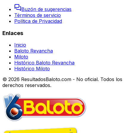
Buzón de sugerencias
Términos de servicio
Política de Privacidad
Enlaces
Inicio
Baloto Revancha
Miloto
Histórico Baloto Revancha
Histórico Miloto
© 2026 ResultadosBaloto.com - No oficial. Todos los
derechos reservados.