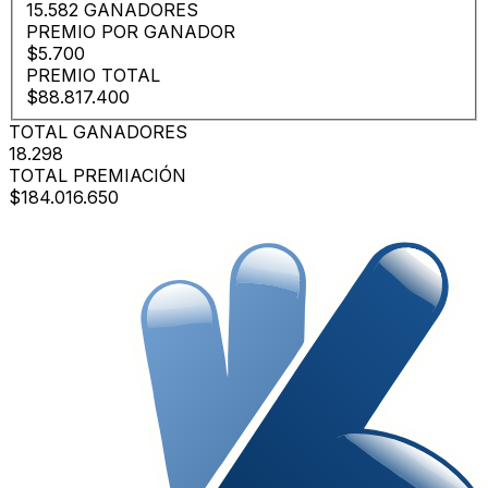
15.582 GANADORES
PREMIO POR GANADOR
$5.700
PREMIO TOTAL
$88.817.400
TOTAL GANADORES
18.298
TOTAL PREMIACIÓN
$184.016.650