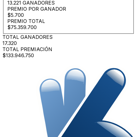
13.221 GANADORES
PREMIO POR GANADOR
$5.700
PREMIO TOTAL
$75.359.700
TOTAL GANADORES
17.320
TOTAL PREMIACIÓN
$133.946.750