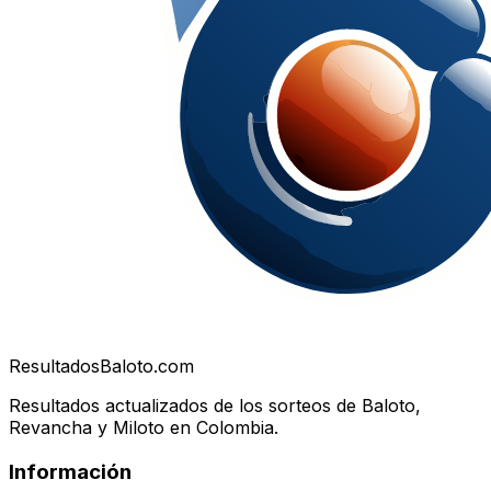
Resultados
Baloto.com
Resultados actualizados de los sorteos de Baloto,
Revancha y Miloto en Colombia.
Información