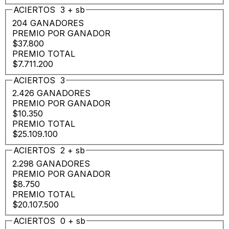
ACIERTOS
3
+
sb
204 GANADORES
PREMIO POR GANADOR
$37.800
PREMIO TOTAL
$7.711.200
ACIERTOS
3
2.426 GANADORES
PREMIO POR GANADOR
$10.350
PREMIO TOTAL
$25.109.100
ACIERTOS
2
+
sb
2.298 GANADORES
PREMIO POR GANADOR
$8.750
PREMIO TOTAL
$20.107.500
ACIERTOS
0
+
sb