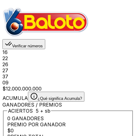
Verificar números
16
22
26
27
37
09
$12.000.000.000
ACUMULA
¿Qué significa Acumula?
GANADORES / PREMIOS
ACIERTOS
5
+
sb
0 GANADORES
PREMIO POR GANADOR
$0